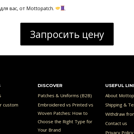
ля вас, от Mottopatch.
Запросить цену
S
DISCOVER
USEFUL LIN
s
Patches & Uniforms (B2B)
About Mottop
or custom
Embroidered vs Printed vs
Shipping & Te
Woven Patches: How to
Withdraw fro
Choose the Right Type for
Contact us
Your Brand
Privacy Policy