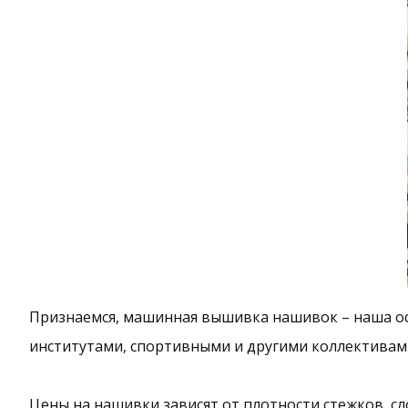
Признаемся, машинная вышивка нашивок – наша ос
институтами, спортивными и другими коллективам
Цены на нашивки зависят от плотности стежков, сл