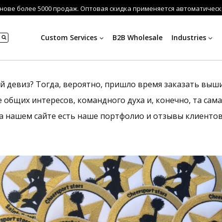
нове более 5000 продаж. Оптовая скидка применяется автоматически
Custom Services
B2B Wholesale
Industries
 девиз? Тогда, вероятно, пришло время заказать выши
 общих интересов, командного духа и, конечно, та сам
а нашем сайте есть наше портфолио и отзывы клиенто