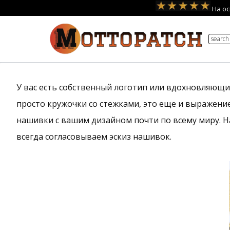
Перейти
На ос
к
search
содержимому
У вас есть собственный логотип или вдохновляющий
просто кружочки со стежками, это еще и выражение
нашивки с вашим дизайном почти по всему миру. Н
всегда согласовываем эскиз нашивок.