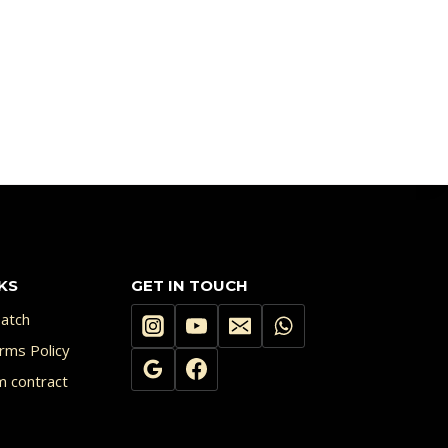
KS
GET IN TOUCH
atch
rms Policy
m contract