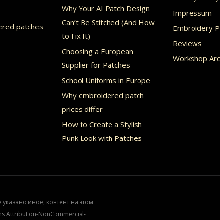
Why Your AI Patch Design
Impressum
Can’t Be Stitched (And How
ered patches
Embroidery Po
to Fix It)
Reviews
Choosing a European
Workshop Arc
Supplier for Patches
School Uniforms in Europe
Why embroidered patch
prices differ
How to Create a Stylish
Punk Look with Patches
е указано иное, контент на этом
s Attribution-NonCommercial-