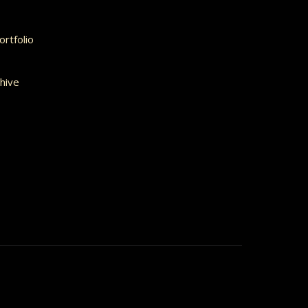
rtfolio
hive