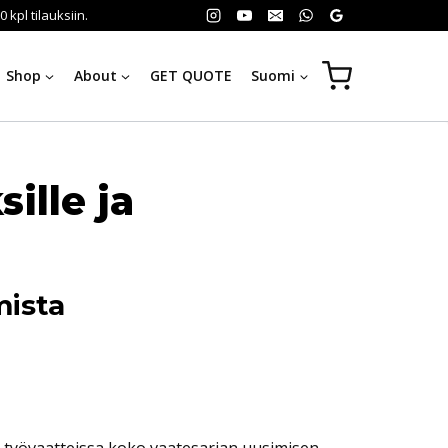
kpl tilauksiin.
Shop
About
GET QUOTE
Suomi
ille ja
mista