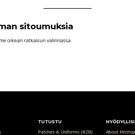
ilman sitoumuksia
e oikean ratkaisun valinnassa.
TUTUSTU
HYÖDYLLISI
s
Patches & Uniforms (B2B)
About Mottop