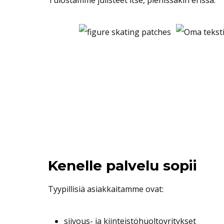
Tulostamme julisteet itse, pienissäkin erissä.
Kenelle palvelu sopii
Tyypillisiä asiakkaitamme ovat:
siivous- ja kiinteistöhuoltoyritykset