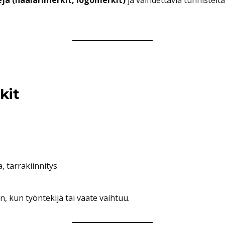
ä (haalarimerkit, logomerkit)
ja vaihdettavia tunnisteit
kit
, tarrakiinnitys
, kun työntekijä tai vaate vaihtuu.