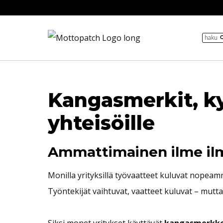
Siirry
sisältöön
haku
Kangasmerkit, kylt
yhteisöille
Ammattimainen ilme il
Monilla yrityksillä työvaatteet kuluvat nopea
Työntekijät vaihtuvat, vaatteet kuluvat – mutta 