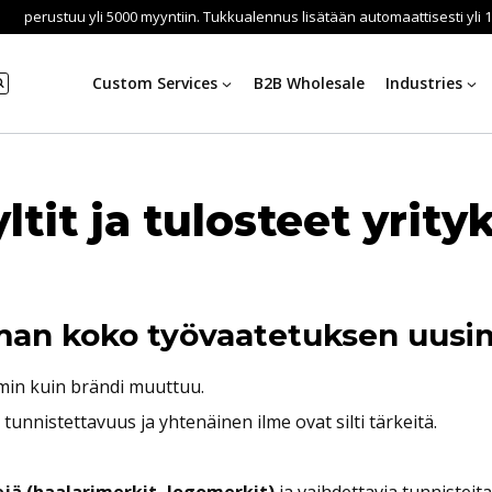
perustuu yli 5000 myyntiin. Tukkualennus lisätään automaattisesti yli 10 
Custom Services
B2B Wholesale
Industries
it ja tulosteet yrityks
man koko työvaatetuksen uusi
mmin kuin brändi muuttuu.
tunnistettavuus ja yhtenäinen ilme ovat silti tärkeitä.