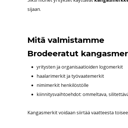
Siksi monet yritykset käyttävät
kangasmerkkej
sijaan.
Mitä valmistamme
Brodeeratut kangasmer
yritysten ja organisaatioiden logomerkit
haalarimerkit ja työvaatemerkit
nimimerkit henkilöstölle
kiinnitysvaihtoehdot: ommeltava, silitettävä
Kangasmerkit voidaan siirtää vaatteesta toiseen