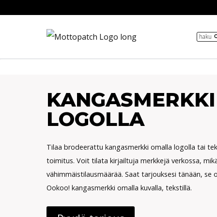
Siirry
sisältöön
haku
KANGASMERKKI
LOGOLLA
Tilaa brodeerattu kangasmerkki omalla logolla tai te
toimitus. Voit tilata kirjailtuja merkkejä verkossa, mik
vähimmäistilausmäärää. Saat tarjouksesi tänään, se o
Ookoo! kangasmerkki omalla kuvalla, tekstillä.