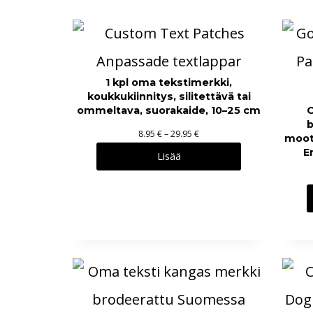
1 kpl oma tekstimerkki,
koukkukiinnitys, silitettävä tai
ommeltava, suorakaide, 10–25 cm
b
H
8.95
€
–
29.95
€
moot
i
E
Lisää
n
t
a
l
u
o
k
k
a