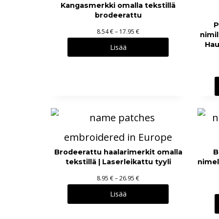
:
Kangasmerkki omalla tekstillä
brodeerattu
8
P
.
H
8.54
€
–
17.95
€
nimil
9
i
Hau
Lisää
5
n
t
€
a
–
l
2
u
9
o
.
k
9
k
5
a
Brodeerattu haalarimerkit omalla
B
:
tekstillä | Laserleikattu tyyli
nimell
€
8
H
8.95
€
–
26.95
€
.
i
Lisää
5
n
4
t