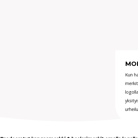
MOI
Kun ha
merkit
logoll
yksityi
urheil