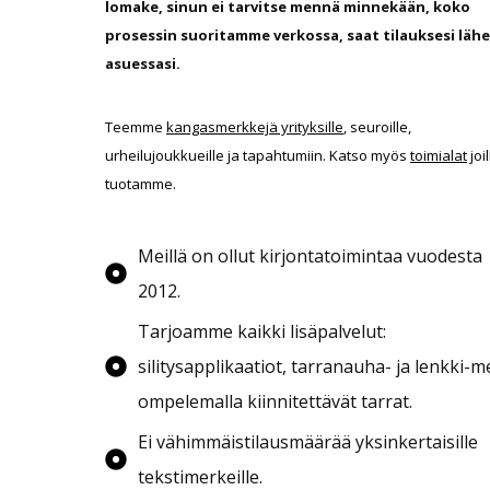
lomake, sinun ei tarvitse mennä minnekään, koko
5
prosessin suoritamme verkossa, saat tilauksesi lähel
asuessasi.
€
Teemme
kangasmerkkejä yrityksille
, seuroille,
urheilujoukkueille ja tapahtumiin. Katso myös
toimialat
joil
tuotamme.
Meillä on ollut kirjontatoimintaa vuodesta
2012.
Tarjoamme kaikki lisäpalvelut:
silitysapplikaatiot, tarranauha- ja lenkki-me
ompelemalla kiinnitettävät tarrat.
Ei vähimmäistilausmäärää yksinkertaisille
tekstimerkeille.