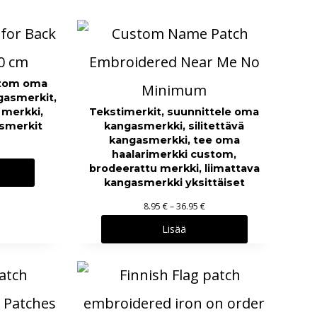
stom oma
gasmerkit,
 merkki,
Tekstimerkit, suunnittele oma
smerkit
kangasmerkki, silitettävä
kangasmerkki, tee oma
haalarimerkki custom,
brodeerattu merkki, liimattava
kangasmerkki yksittäiset
H
8.95
€
–
36.95
€
i
Lisää
n
t
a
l
u