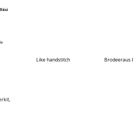
.
8
läsi
9
5
5
€
€
le
Like handstitch
Brodeeraus 
rkit,