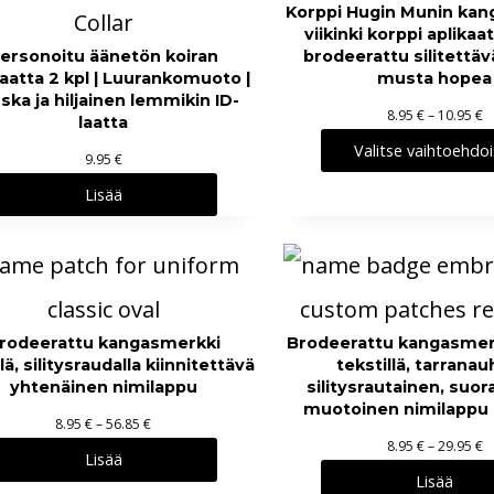
Korppi Hugin Munin kan
k
viikinki korppi aplikaat
a
ersonoitu äänetön koiran
brodeerattu silitettä
:
aatta 2 kpl | Luurankomuoto |
musta hopea
ska ja hiljainen lemmikin ID-
8
H
8.95
€
–
10.95
€
laatta
.
i
Valitse vaihtoehdoi
9
9.95
€
n
5
Lisää
t
a
€
l
–
u
2
o
9
k
.
rodeerattu kangasmerkki
Brodeerattu kangasmer
k
ä, silitysraudalla kiinnitettävä
9
tekstillä, tarranauh
a
yhtenäinen nimilappu
silitysrautainen, suo
5
:
muotoinen nimilappu
H
8.95
€
–
56.85
€
8
€
H
8.95
€
–
29.95
€
i
.
Lisää
i
n
Lisää
9