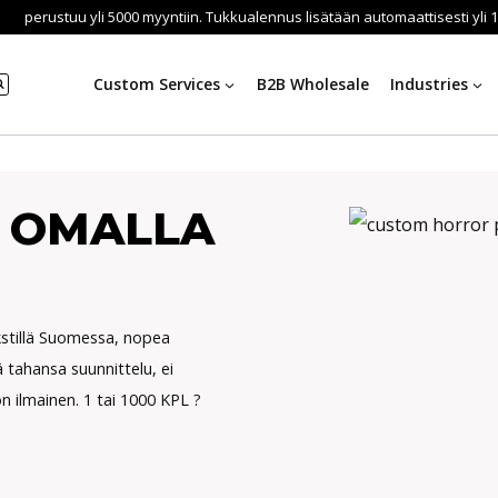
perustuu yli 5000 myyntiin. Tukkualennus lisätään automaattisesti yli 10 
Custom Services
B2B Wholesale
Industries
 OMALLA
kstillä Suomessa, nopea
ä tahansa suunnittelu, ei
n ilmainen. 1 tai 1000 KPL ?