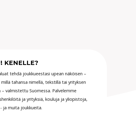
! KENELLE?
luat tehdä joukkueestasi upean näköisen –
 millä tahansa nimellä, tekstillä tai yrityksen
a – valmistettu Suomessa. Palvelemme
shenkilöitä ja yrityksiä, kouluja ja yliopistoja,
u- ja muita joukkueita.