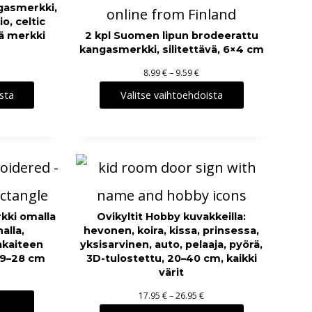
gasmerkki,
o
io, celtic
k
vä merkki
2 kpl Suomen lipun brodeerattu
k
kangasmerkki, silitettävä, 6×4 cm
a
H
8.99
€
–
9.59
€
:
i
8
sta
Valitse vaihtoehdoista
n
.
t
9
a
5
l
u
€
o
–
k
3
kki omalla
Ovikyltit Hobby kuvakkeilla:
k
6
alla,
hevonen, koira, kissa, prinsessa,
a
.
rakaiteen
yksisarvinen, auto, pelaaja, pyörä,
:
 9–28 cm
3D-tulostettu, 20–40 cm, kaikki
9
värit
8
5
.
H
17.95
€
–
26.95
€
9
€
i