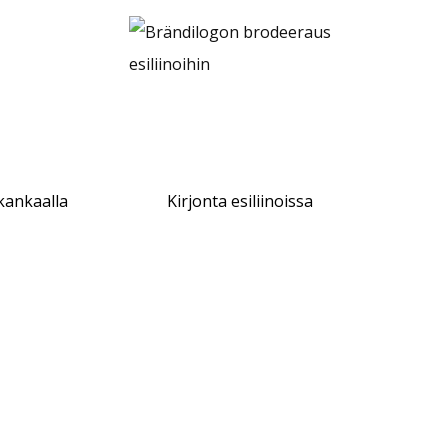
2
6
.
9
5
€
kankaalla
Kirjonta esiliinoissa