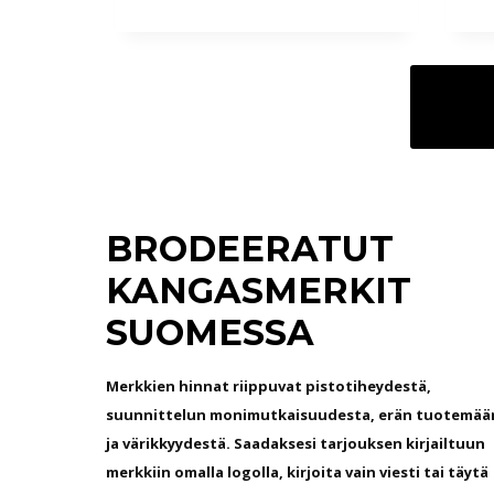
a
€
l
–
u
1
o
7
k
.
k
9
a
5
:
8
BRODEERATUT
€
.
9
KANGASMERKIT
5
SUOMESSA
€
–
Merkkien hinnat riippuvat pistotiheydestä,
2
suunnittelun monimutkaisuudesta, erän tuotemää
6
ja värikkyydestä. Saadaksesi tarjouksen kirjailtuun
.
merkkiin omalla logolla, kirjoita vain viesti tai täytä
9