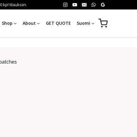
kpl tilauksiin.
Shop
About
GET QUOTE
Suomi