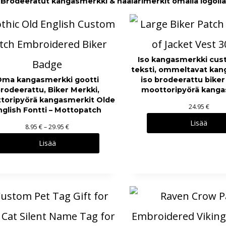
Brodeeratut kangasmerkki & haalarimerkit omalla logolla
Iso kangasmerkki cu
teksti, ommeltavat kan
Oma kangasmerkki gootti
iso brodeerattu biker
rodeerattu, Biker Merkki,
moottoripyörä kanga
toripyörä kangasmerkit Olde
24.95
€
nglish Fontti – Mottopatch
Lisää
H
8.95
€
–
29.95
€
i
Lisää
n
t
a
l
u
o
k