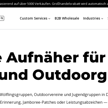
asierend auf über 5000 Verkäufen. Großhandelsrabatt wird automatisch a
Custom Services
B2B Wholesale
Industries
e Aufnäher für
 und Outdoor
me, Wölflingsgruppen, Outdoorvereine und Jugendgruppen in 
s Erinnerung, Jamboree-Patches oder Leistungsabzeichen — w