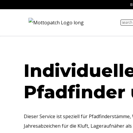
Zum
B
Inhalt
search
springen
Individuell
Pfadfinder
Dieser Service ist speziell für Pfadfinderstäm
Jahresabzeichen für die Kluft, Lageraufnäher al