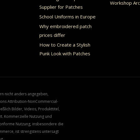
Workshop Arc
Supplier for Patches
School Uniforms in Europe
Why embroidered patch
prices differ
How to Create a Stylish
Punk Look with Patches
ern nicht anders angegeben,
mmons Attribution-NonCommercial-
ießlich Bilder, Videos, Produkttitel,
zt. Kommerzielle Nutzung und
zkonforme Nutzung, insbesondere die
merce, ist strengstens untersagt
ng.