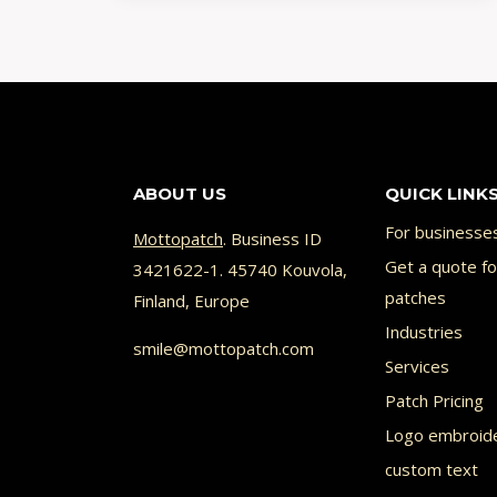
DEN
UNTERSCHIED
ABOUT US
QUICK LINK
For businesse
Mottopatch
. Business ID
Get a quote f
3421622-1. 45740 Kouvola,
patches
Finland, Europe
Industries
smile@mottopatch.com
Services
Patch Pricing
Logo embroid
custom text