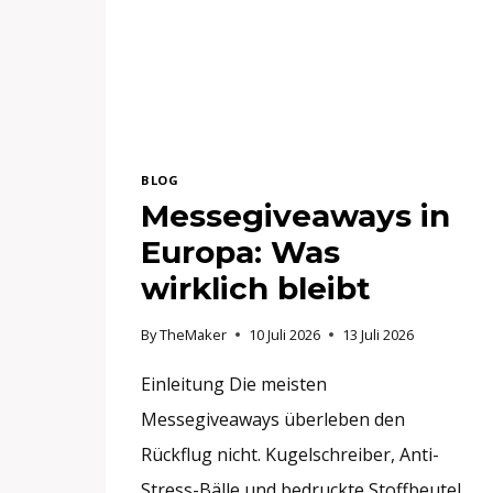
BLOG
Messegiveaways in
Europa: Was
wirklich bleibt
By
TheMaker
10 Juli 2026
13 Juli 2026
Einleitung Die meisten
Messegiveaways überleben den
Rückflug nicht. Kugelschreiber, Anti-
Stress-Bälle und bedruckte Stoffbeutel