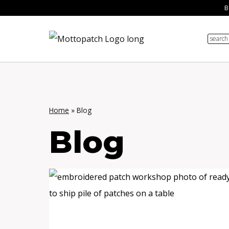
Zum
B
Inhalt
search
springen
Home
»
Blog
Blog