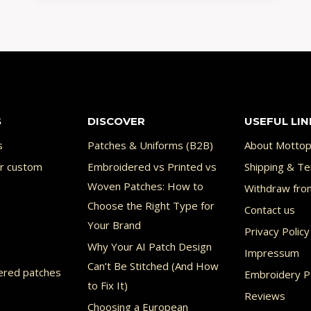
GEDRUCKTE
PATCHES
–
WELCHE
VARIANTE
IST
DIE
S
DISCOVER
USEFUL LIN
RICHTIGE?
s
Patches & Uniforms (B2B)
About Mottop
or custom
Embroidered vs Printed vs
Shipping & Te
Woven Patches: How to
Withdraw fro
Choose the Right Type for
Contact us
Your Brand
Privacy Policy
Why Your AI Patch Design
Impressum
Can’t Be Stitched (And How
ered patches
Embroidery Po
to Fix It)
Reviews
Choosing a European