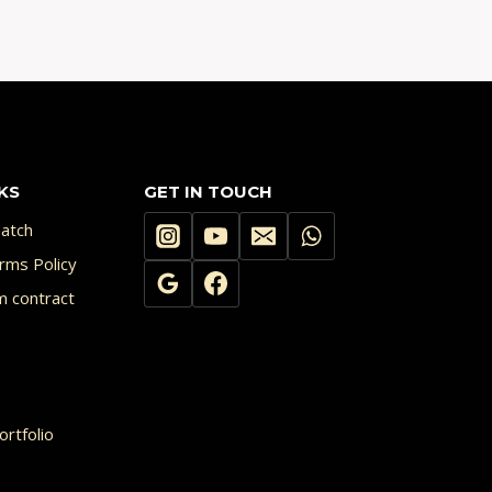
KS
GET IN TOUCH
atch
rms Policy
m contract
rtfolio