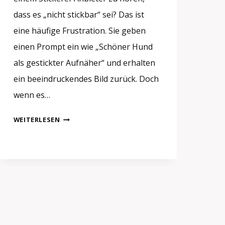
dass es „nicht stickbar“ sei? Das ist
eine häufige Frustration. Sie geben
einen Prompt ein wie „Schöner Hund
als gestickter Aufnäher“ und erhalten
ein beeindruckendes Bild zurück. Doch
wenn es…
KI-
WEITERLESEN
PATCH-
GENERATOR:
SO
ERSTELLEN
SIE
STICKFÄHIGE
DESIGNS