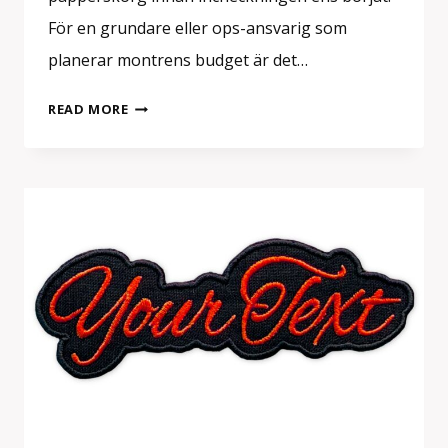
För en grundare eller ops-ansvarig som
planerar montrens budget är det…
MÄSSGÅVOR
READ MORE
I
EUROPA:
DET
SOM
FAKTISKT
BEHÅLLS