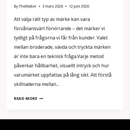
By
TheMaker
3 mars 2026
12 juni 2026
Att välja rätt typ av märke kan vara
förvånansvärt förvirrande – det märker vi
tydligt på frågorna vi får från kunder. Valet
mellan broderade, vävda och tryckta märken
är inte bara en teknisk fråga.Varje metod
påverkar hållbarhet, visuellt intryck och hur
varumärket uppfattas på lång sikt. Att förstå
skillnaderna mellan…
BRODERADE,
READ MORE
VÄVDA
ELLER
TRYCKTA
MÄRKEN