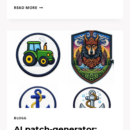
FILT
READ MORE
ELLER
TYG
–
VAD
PASSAR
BÄST
FÖR
BRODERADE
MÄRKEN?
BLOGG
AI patch-generator: