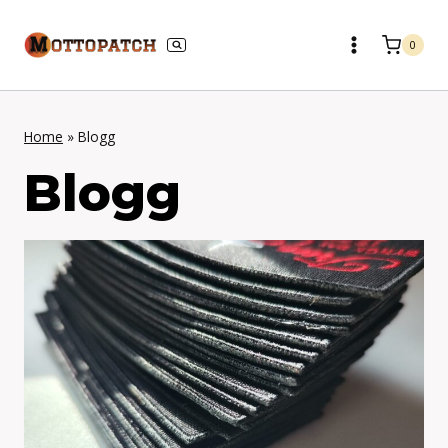
Skip
to
0
content
Home
»
Blogg
Blogg