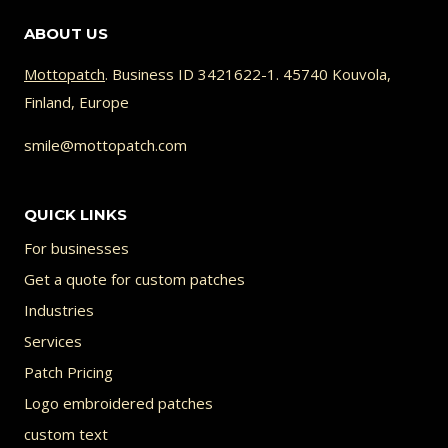
–
ABOUT US
HUR
VÄLJER
Mottopatch
. Business ID 3421622-1. 45740 Kouvola,
MAN
Finland, Europe
RÄTT?
smile@mottopatch.com
QUICK LINKS
For businesses
Get a quote for custom patches
Industries
Services
Patch Pricing
Logo embroidered patches
custom text