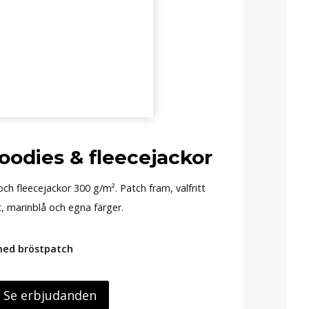
oodies & fleecejackor
h fleecejackor 300 g/m². Patch fram, valfritt
rt, marinblå och egna färger.
 med bröstpatch
Se erbjudanden