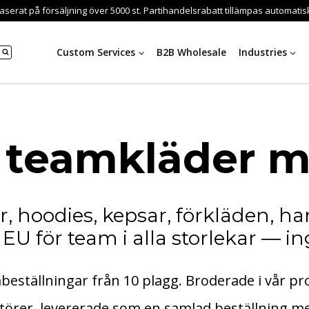
serat på försäljning över 5000 st. Partihandelsrabatt tillämpas automatiskt
Custom Services
B2B Wholesale
Industries
 teamkläder m
r, hoodies, kepsar, förkläden, h
 EU för team i alla storlekar — i
mbeställningar från 10 plagg. Broderade i vår pr
törer, levererade som en samlad beställning me