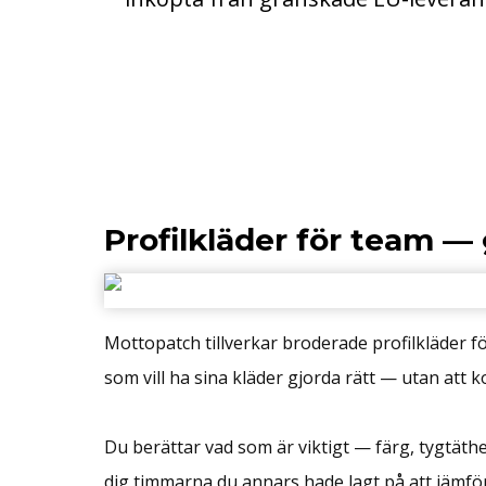
Profilkläder för team — 
Mottopatch tillverkar broderade profilkläder f
som vill ha sina kläder gjorda rätt — utan at
Du berättar vad som är viktigt — färg, tygtät
dig timmarna du annars hade lagt på att jämför