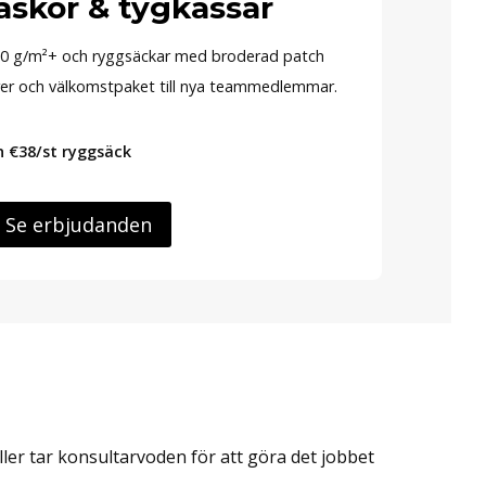
äskor & tygkassar
0 g/m²+ och ryggsäckar med broderad patch
orer och välkomstpaket till nya teammedlemmar.
n €38/st ryggsäck
Se erbjudanden
eller tar konsultarvoden för att göra det jobbet