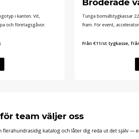
Broderade v
otyp i kanten. Vit,
Tunga bomullstygkassar 22
spa och företagsgåvor.
fram. För event, accelerat
k
Från €11/st tygkasse, frå
för team väljer oss
n flerahundrasidig katalog och låter dig reda ut det själv — 