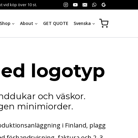
 vid köp över 10 st.
Shop
About
GET QUOTE
Svenska
ed logotyp
anddukar och väskor.
ngen minimiorder.
oduktionsanläggning i Finland, plagg
d förhandsvisning, faktura och 2–3