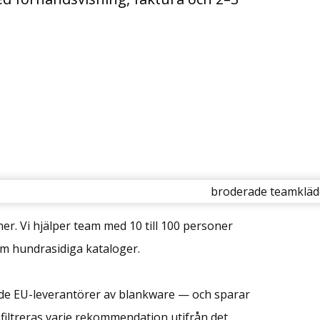
er. Vi hjälper team med 10 till 100 personer
om hundrasidiga kataloger.
rade EU-leverantörer av blankware — och sparar
 filtreras varje rekommendation utifrån det