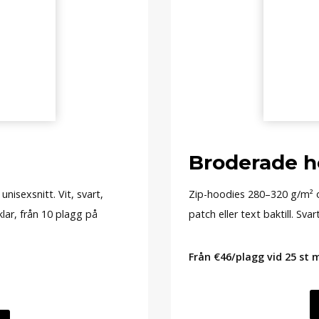
Broderade h
isexsnitt. Vit, svart,
Zip-hoodies 280–320 g/m² oc
klar, från 10 plagg på
patch eller text baktill. Sva
Från €46/plagg vid 25 st