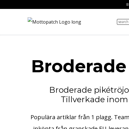
Skip
Ba
to
search
content
Broderade
Broderade pikétröjo
Tillverkade inom
Populära artiklar från 1 plagg. Tea
inköpta från granskade EU-leveran