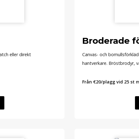
Broderade f
tch eller direkt
Canvas- och bomullsförkläden
.
hantverkare. Bröstbrodyr, va
Från €20/plagg vid 25 st