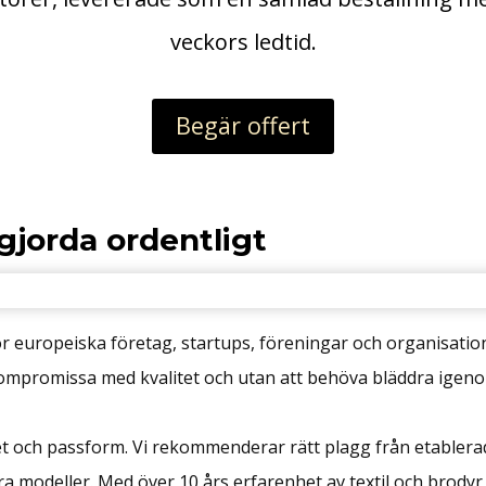
veckors ledtid.
Begär offert
gjorda ordentligt
ör europeiska företag, startups, föreningar och organisation
t kompromissa med kvalitet och utan att behöva bläddra igen
het och passform. Vi rekommenderar rätt plagg från etable
a modeller. Med över 10 års erfarenhet av textil och brodyr