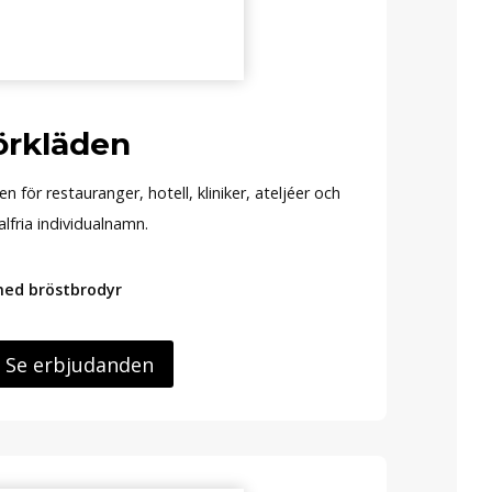
örkläden
 för restauranger, hotell, kliniker, ateljéer och
lfria individualnamn.
 med bröstbrodyr
Se erbjudanden