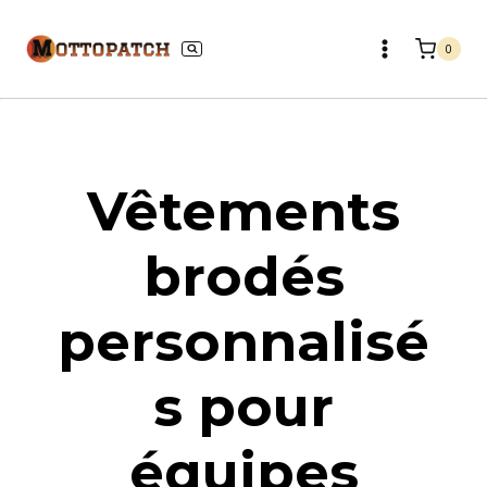
Aller
au
0
contenu
Vêtements
brodés
personnalisé
s pour
équipes