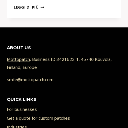
GENERATORE
LEGGI DI PIÙ
DI
PATCH
IA:
CREA
DESIGN
ABOUT US
PRONTI
PER
Mottopatch
. Business ID 3421622-1. 45740 Kouvola,
IL
Finland, Europe
RICAMO
smile@mottopatch.com
QUICK LINKS
For businesses
Get a quote for custom patches
Industries