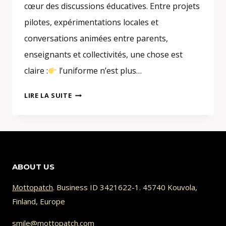
cœur des discussions éducatives. Entre projets
pilotes, expérimentations locales et
conversations animées entre parents,
enseignants et collectivités, une chose est
claire :
l’uniforme n’est plus…
UNIFORME
LIRE LA SUITE
SCOLAIRE
EN
EUROPE
ET
FRANCE
ABOUT US
:
COMMENT
Mottopatch
. Business ID 3421622-1. 45740 Kouvola,
PERSONNALISER
Finland, Europe
SANS
PERDRE
smile@mottopatch.com