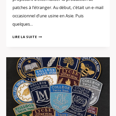
patches à l’étranger. Au début, c’était un e-mail
occasionnel d’une usine en Asie. Puis
quelques…
FABRICANT
LIRE LA SUITE
OU
REVENDEUR
DE
PATCHES
BRODÉS
?
COMMENT
FAIRE
LA
DIFFÉRENCE