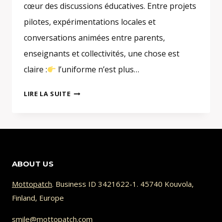
cœur des discussions éducatives. Entre projets
pilotes, expérimentations locales et
conversations animées entre parents,
enseignants et collectivités, une chose est
claire :
l’uniforme n’est plus…
UNIFORME
LIRE LA SUITE
SCOLAIRE
EN
EUROPE
ET
FRANCE
ABOUT US
:
COMMENT
Mottopatch
. Business ID 3421622-1. 45740 Kouvola,
PERSONNALISER
Finland, Europe
SANS
PERDRE
smile@mottopatch.com