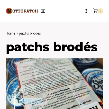
Aller
au
0
contenu
Home
»
patchs brodés
patchs brodés