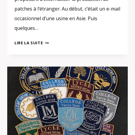
patches à l’étranger. Au début, c’était un e-mail
occasionnel d’une usine en Asie. Puis
quelques…
FABRICANT
LIRE LA SUITE
OU
REVENDEUR
DE
PATCHES
BRODÉS
?
COMMENT
FAIRE
LA
DIFFÉRENCE