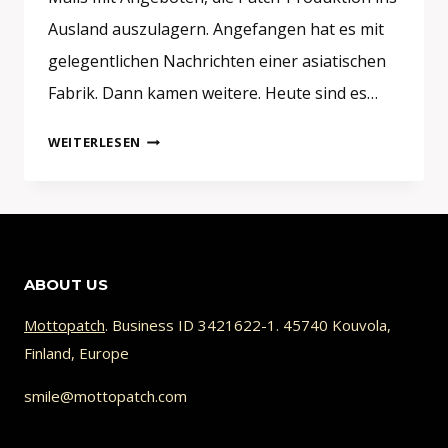
Ausland auszulagern. Angefangen hat es mit
gelegentlichen Nachrichten einer asiatischen
Fabrik. Dann kamen weitere. Heute sind es…
AUFNÄHER
WEITERLESEN
HERSTELLER
ODER
HÄNDLER?
SO
ERKENNEN
ABOUT US
SIE
DEN
Mottopatch
. Business ID 3421622-1. 45740 Kouvola,
UNTERSCHIED
Finland, Europe
smile@mottopatch.com