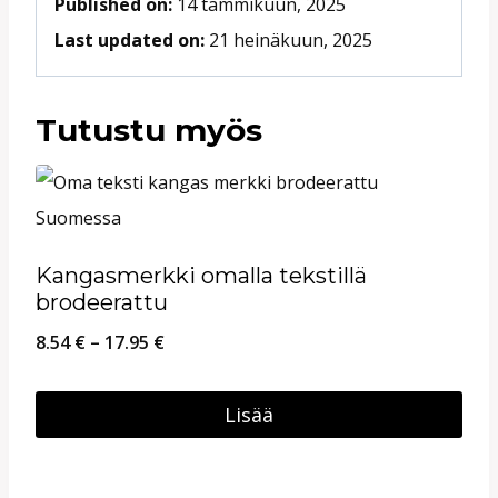
Published on:
14 tammikuun, 2025
Last updated on:
21 heinäkuun, 2025
Tutustu myös
Kangasmerkki omalla tekstillä
brodeerattu
Hintaluokka:
8.54
€
–
17.95
€
8.54 €
-
Lisää
17.95 €
Tällä
tuotteella