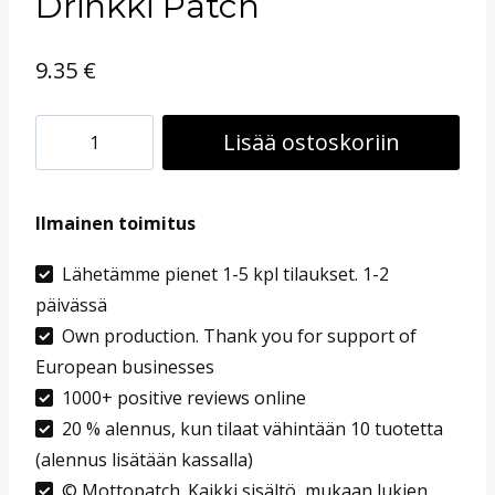
Drinkki Patch
9.35
€
Cocktail
Lisää ostoskoriin
Kangasmerkki
|
Ilmainen toimitus
Silitettävä
Margarita
Lähetämme pienet 1-5 kpl tilaukset. 1-2
päivässä
Drinkki
Own production. Thank you for support of
Patch
European businesses
määrä
1000+ positive reviews online
20 % alennus, kun tilaat vähintään 10 tuotetta
(alennus lisätään kassalla)
© Mottopatch. Kaikki sisältö, mukaan lukien