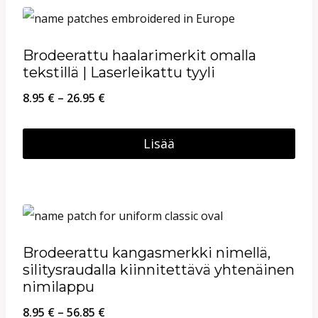
on
useampi
Brodeerattu haalarimerkit omalla
muunnelma.
tekstillä | Laserleikattu tyyli
Voit
Hintaluokka:
8.95
€
–
26.95
€
tehdä
8.95 €
valinnat
-
Lisää
tuotteen
26.95 €
Tällä
sivulla.
tuotteella
on
useampi
Brodeerattu kangasmerkki nimellä,
muunnelma.
silitysraudalla kiinnitettävä yhtenäinen
Voit
nimilappu
tehdä
Hintaluokka:
8.95
€
–
56.85
€