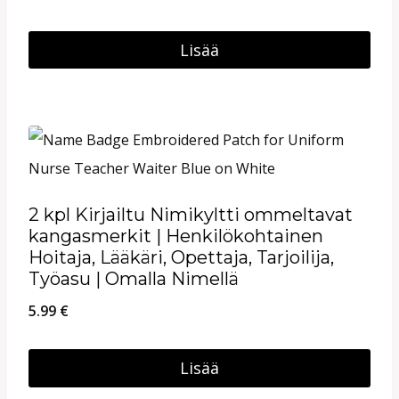
valinnat
8.95 €
tuotteen
-
Lisää
sivulla.
56.85 €
Tällä
tuotteella
on
useampi
muunnelma.
2 kpl Kirjailtu Nimikyltti ommeltavat
Voit
kangasmerkit | Henkilökohtainen
tehdä
Hoitaja, Lääkäri, Opettaja, Tarjoilija,
Työasu | Omalla Nimellä
valinnat
tuotteen
5.99
€
sivulla.
Lisää