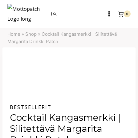
Siirry
sisältöön
0
Home
»
Shop
»
Cocktail Kangasmerkki | Silitettävä
Margarita Drinkki Patch
BESTSELLERIT
Cocktail Kangasmerkki |
Silitettävä Margarita